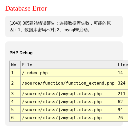
Database Error
(1040) 365建站错误警告：连接数据库失败，可能的原
因：1、数据库密码不对; 2、mysql未启动。
PHP Debug
No.
File
Line
1
/index.php
14
2
/source/function/function_extend.php
324
3
/source/class/jzmysql.class.php
211
4
/source/class/jzmysql.class.php
62
5
/source/class/jzmysql.class.php
94
6
/source/class/jzmysql.class.php
76