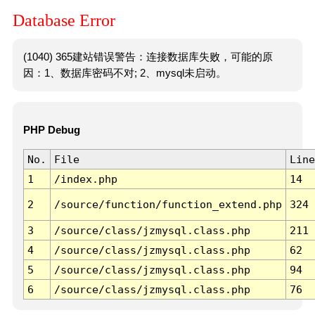
Database Error
(1040) 365建站错误警告：连接数据库失败，可能的原
因：1、数据库密码不对; 2、mysql未启动。
PHP Debug
No.
File
Line
1
/index.php
14
2
/source/function/function_extend.php
324
3
/source/class/jzmysql.class.php
211
4
/source/class/jzmysql.class.php
62
5
/source/class/jzmysql.class.php
94
6
/source/class/jzmysql.class.php
76