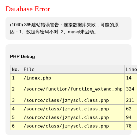
Database Error
(1040) 365建站错误警告：连接数据库失败，可能的原
因：1、数据库密码不对; 2、mysql未启动。
PHP Debug
No.
File
Line
1
/index.php
14
2
/source/function/function_extend.php
324
3
/source/class/jzmysql.class.php
211
4
/source/class/jzmysql.class.php
62
5
/source/class/jzmysql.class.php
94
6
/source/class/jzmysql.class.php
76