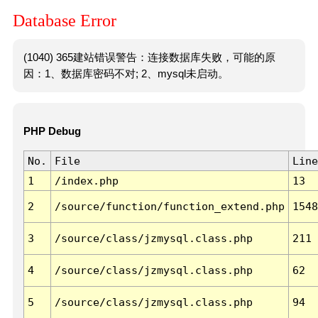
Database Error
(1040) 365建站错误警告：连接数据库失败，可能的原
因：1、数据库密码不对; 2、mysql未启动。
PHP Debug
No.
File
Line
1
/index.php
13
2
/source/function/function_extend.php
1548
3
/source/class/jzmysql.class.php
211
4
/source/class/jzmysql.class.php
62
5
/source/class/jzmysql.class.php
94