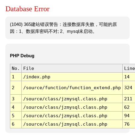
Database Error
(1040) 365建站错误警告：连接数据库失败，可能的原
因：1、数据库密码不对; 2、mysql未启动。
PHP Debug
No.
File
Line
1
/index.php
14
2
/source/function/function_extend.php
324
3
/source/class/jzmysql.class.php
211
4
/source/class/jzmysql.class.php
62
5
/source/class/jzmysql.class.php
94
6
/source/class/jzmysql.class.php
76