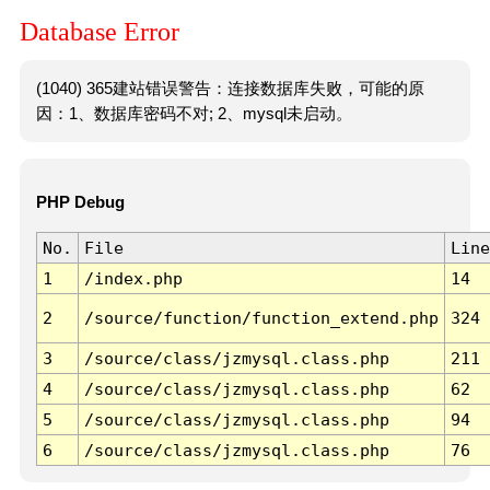
Database Error
(1040) 365建站错误警告：连接数据库失败，可能的原
因：1、数据库密码不对; 2、mysql未启动。
PHP Debug
No.
File
Line
1
/index.php
14
2
/source/function/function_extend.php
324
3
/source/class/jzmysql.class.php
211
4
/source/class/jzmysql.class.php
62
5
/source/class/jzmysql.class.php
94
6
/source/class/jzmysql.class.php
76